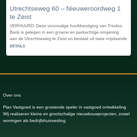
Utrechtseweg 60 – Nieuweroordweg 1
te Zeist
VERHUURD: Deze voormalige hoofdvestiging van Triodos
Bank is gelegen in een groene en parkachtige omgeving
aan de Utrechtseweg te Zeist en bestaat uit twee vrijstaande
DETAILS
Over ons
Plan Vastgoed is een groeiende speler in vastgoed ontwikkeling.
Wij realiseren kleine en grootschalige nieuwbouwprojecten, zowel
woningen als bedrijfshuisvesting.