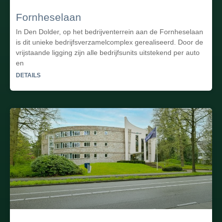
Fornheselaan
In Den Dolder, op het bedrijventerrein aan de Fornheselaan
is dit unieke bedrijfsverzamelcomplex gerealiseerd. Door de
vrijstaande ligging zijn alle bedrijfsunits uitstekend per auto
en
DETAILS